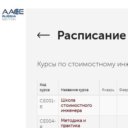
Расписание 
Курсы по стоимостному ин
Код
курса
Название курса
Январь
Февр
Школа
CE001-
стоимостного
R
инженера
Методика и
CE004-
практика
R