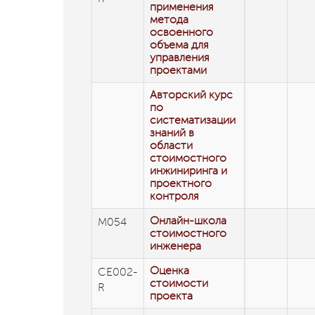
применения
метода
освоенного
объема для
управления
проектами
Авторский курс
по
систематизации
знаний в
области
стоимостного
инжиниринга и
проектного
контроля
Онлайн-школа
М054
стоимостного
инженера
Оценка
СЕ002-
стоимости
R
проекта