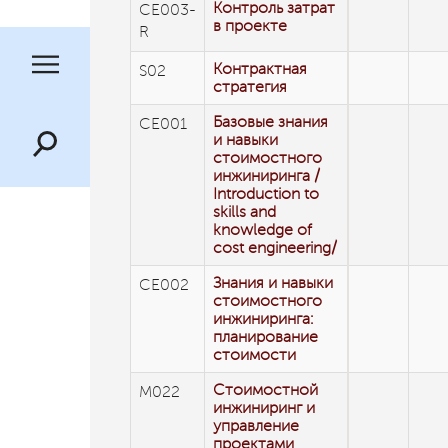
Контроль затрат
СЕ003-
в проекте
R
Контрактная
S02
стратегия
Базовые знания
CE001
и навыки
стоимостного
инжиниринга /
Introduction to
skills and
knowledge of
cost engineering/
Знания и навыки
СЕ002
стоимостного
инжиниринга:
планирование
стоимости
Стоимостной
М022
инжиниринг и
управление
проектами