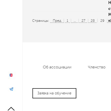
Н
с
М
к
Страницы:
Пред.
1
...
27
28
29
Об ассоциации
Членство
Заявка на обучение