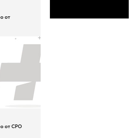
о от
о от СРО