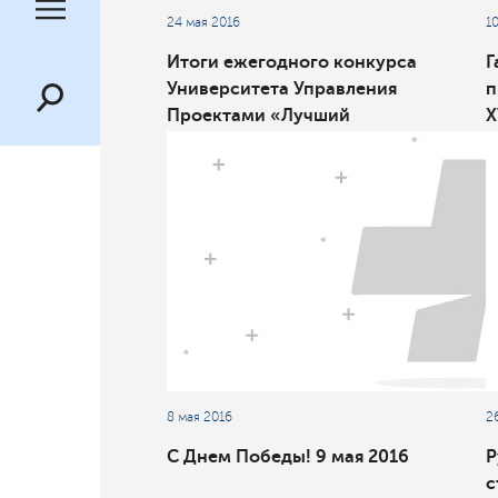
24 мая 2016
1
Итоги ежегодного конкурса
Г
Университета Управления
п
Проектами «Лучший
X
студенческий проект - 2016»
М
к
"
8 мая 2016
2
С Днем Победы! 9 мая 2016
Р
с