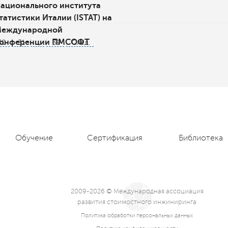
ационального института
татистики Италии (ISTAT) на
еждународной
онференции ПМСОФТ
30
31
...
39
След.
Обучение
Сертификация
Библиотека
2009-2026 © Международная ассоциация
развития стоимостного инжиниринга
Политика обработки персональных данных