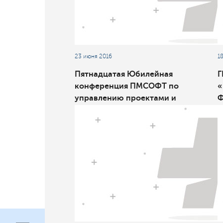
23 июня 2016
1
Пятнадцатая Юбилейная
Г
конференция ПМСОФТ по
«
управлению проектами и
Ф
международный ,бизнес-
форум AACE Moscow Spring
Workshop ‒ 2016 дали свои
рецепты борьбы с кризисом