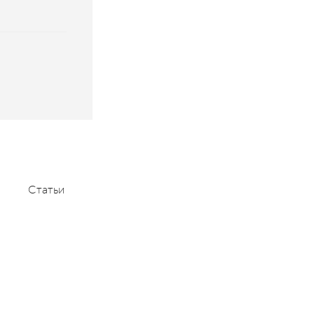
Статьи
Мероприятия
Контакты
+7 (495) 232-1100
contact@aace.ru