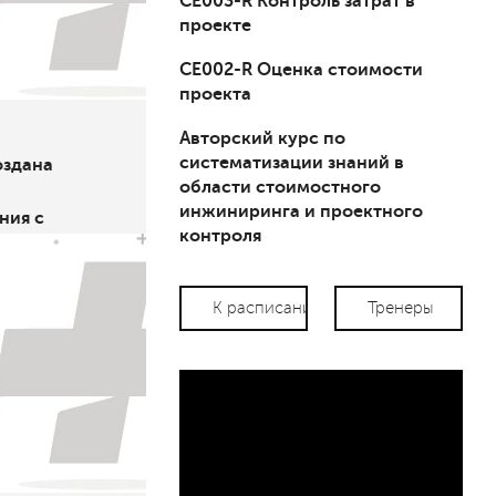
СЕ003-R Контроль затрат в
проекте
СЕ002-R Оценка стоимости
проекта
Авторский курс по
систематизации знаний в
оздана
области стоимостного
инжиниринга и проектного
ния с
контроля
та
ми
К расписанию
Тренеры