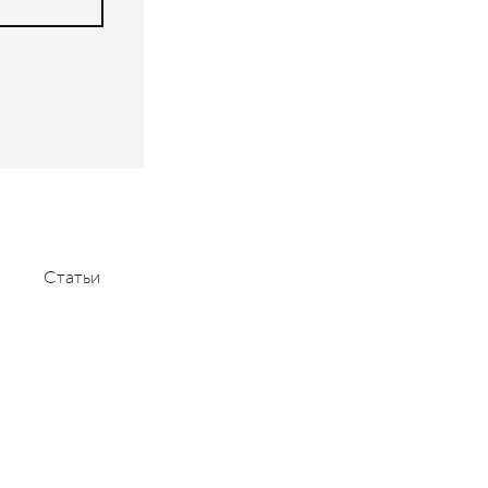
Статьи
Мероприятия
Контакты
+7 (495) 232-1100
contact@aace.ru