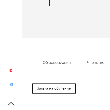
Об ассоциации
Членство
Заявка на обучение
'sporina:cookie.notification' is not a component