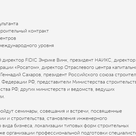
льтанта
роительный контракт
центров
международного уровня
 директор FIDIC Энрике Винк, президент НАИКС, директор
рации «Росатом», директор Отраслевого центра капитальн
 Геннадий Сахаров, президент Российского союза строите
а Федерации РФ, представители Министерства строительст
тва РФ, других министерств и ведомств, ведущих
и.
ройдут семинары, совещания и встречи, посвященные
и и строительства, становления инженерного
о вида бизнеса, локализации типовых форм строительных
акже организации профессиональной подготовки специалист