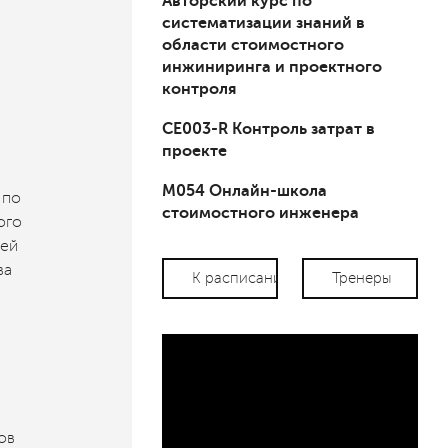
Авторский курс по
систематизации знаний в
области стоимостного
инжиниринга и проектного
контроля
СЕ003-R Контроль затрат в
проекте
М054 Онлайн-школа
 по
стоимостного инженера
ого
лей
ва
К расписанию
Тренеры
ов