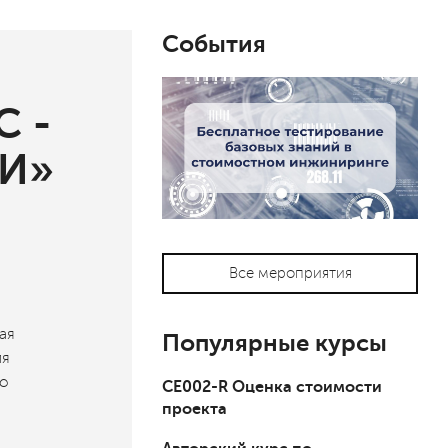
События
С -
ИИ»
Все мероприятия
ая
Популярные курсы
ия
ую
СЕ002-R Оценка стоимости
проекта