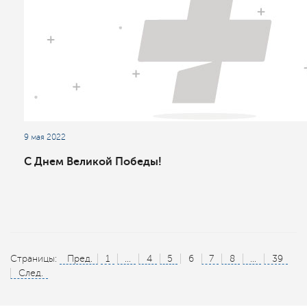
9 мая 2022
С Днем Великой Победы!
Страницы:
Пред.
1
...
4
5
6
7
8
...
39
След.