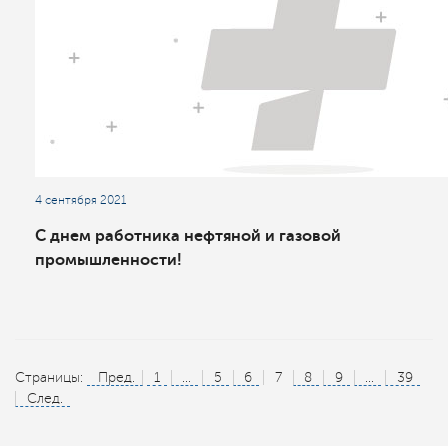
4 сентября 2021
С днем работника нефтяной и газовой
промышленности!
Страницы:
Пред.
1
...
5
6
7
8
9
...
39
След.