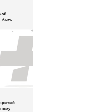
ной
 быть.
ткрытый
тному