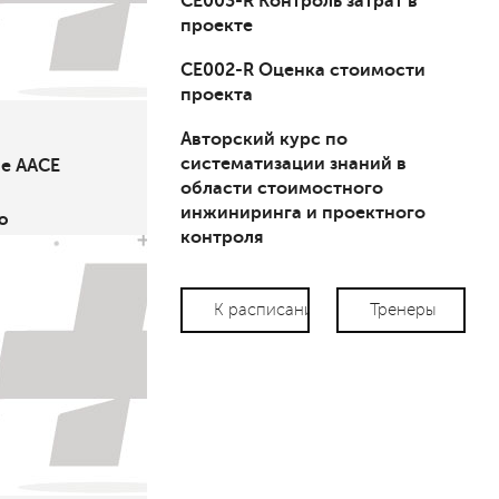
СЕ003-R Контроль затрат в
проекте
СЕ002-R Оценка стоимости
проекта
Авторский курс по
систематизации знаний в
е AACE
области стоимостного
инжиниринга и проектного
ю
контроля
К расписанию
Тренеры