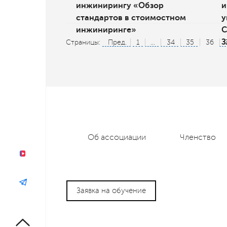
инжинирингу «Обзор
и
стандартов в стоимостном
у
инжиниринге»
С
З
Страницы:
Пред.
1
...
34
35
36
Об ассоциации
Членство
Заявка на обучение