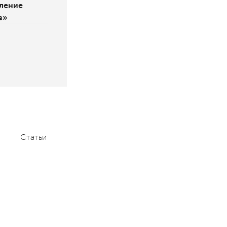
ление
в»
Статьи
Мероприятия
Контакты
+7 (495) 232-1100
contact@aace.ru