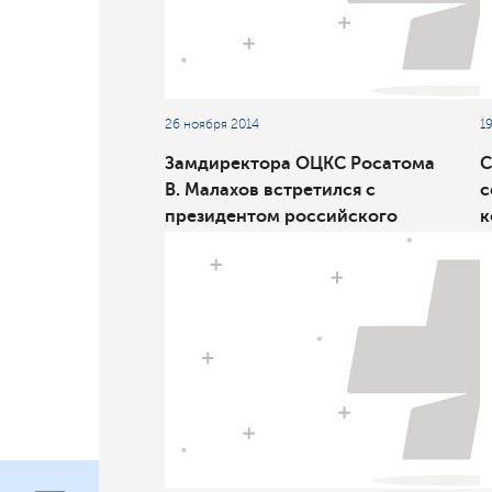
26 ноября 2014
1
Замдиректора ОЦКС Росатома
С
В. Малахов встретился с
с
президентом российского
к
отделения Международной
В
ассоциации по развитию
стоимостного инжиниринга А.
Цветковым