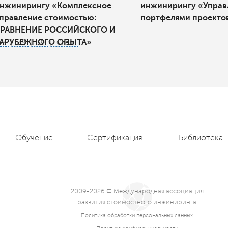
нжинирингу «Комплексное
инжинирингу «Управ
правление стоимостью:
портфелями проекто
РАВНЕНИЕ РОССИЙСКОГО И
АРУБЕЖНОГО ОПЫТА»
37
38
39
След.
Обучение
Сертификация
Библиотека
2009-2026 © Международная ассоциация
развития стоимостного инжиниринга
Политика обработки персональных данных