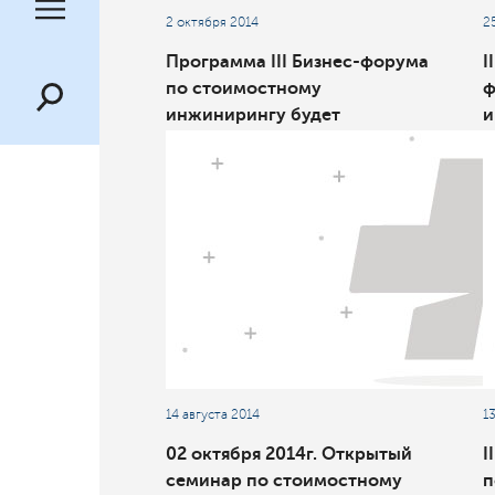
2 октября 2014
2
Программа III Бизнес-форума
I
по стоимостному
ф
инжинирингу будет
и
насыщенной
у
С
З
14 августа 2014
1
02 октября 2014г. Открытый
I
семинар по стоимостному
п