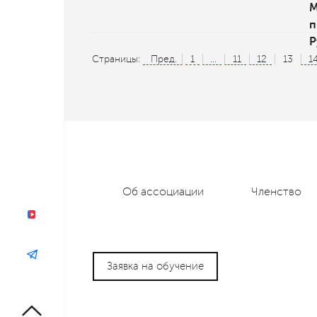
М
п
Р
Страницы:
Пред.
1
...
11
12
13
1
Об ассоциации
Членство
Заявка на обучение