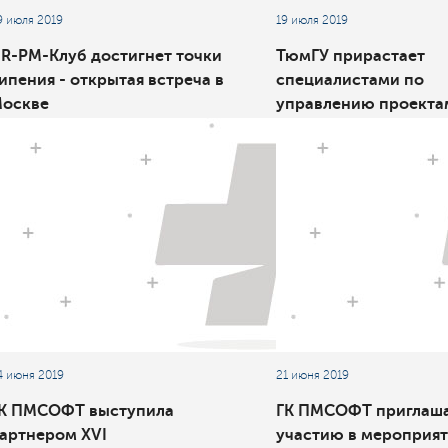
9 июля 2019
19 июля 2019
R-PM-Клуб достигнет точки
ТюмГУ прирастает
ипения - открытая встреча в
специалистами по
оскве
управлению проекта
нефтегазовой сферы
4 июня 2019
21 июня 2019
К ПМСОФТ выступила
ГК ПМСОФТ приглаша
артнером XVI
участию в мероприя