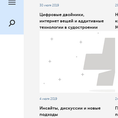
30 июля 2019
2
Цифровые двойники,
H
интернет вещей и аддитивные
к
технологии в судостроении
М
обсудили на юбилейной XX
конференции МОРИНТЕХ-
ПРАКТИК и PLM-форуме в
рамках официальных
мероприятий IX
Международного военно-
морского салона
«МВМС-2019»
4 июля 2019
2
Инсайты, дискуссии и новые
Г
подходы
п