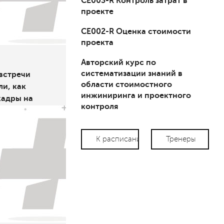
СЕ003-R Контроль затрат в
проекте
СЕ002-R Оценка стоимости
проекта
Авторский курс по
систематизации знаний в
встречи
области стоимостного
и, как
инжиниринга и проектного
кадры на
контроля
К расписанию
Тренеры