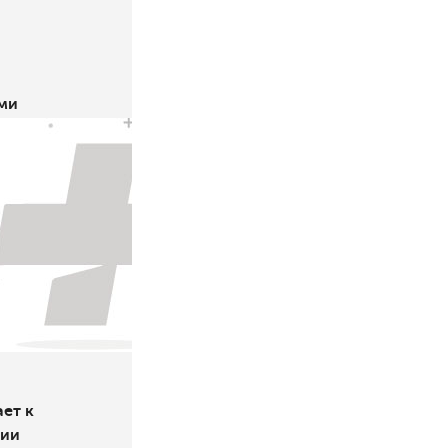
ми
ет к
тии