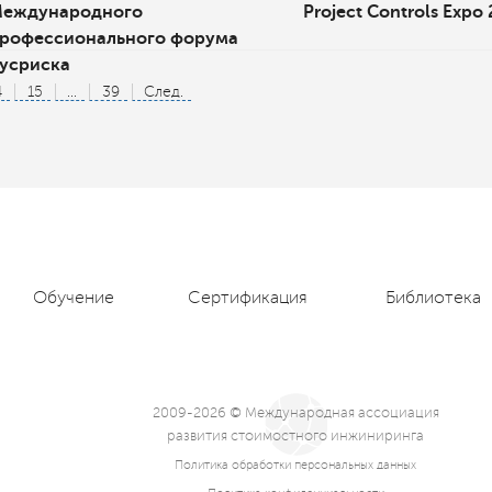
еждународного
Project Controls Expo
рофессионального форума
усриска
4
15
...
39
След.
Обучение
Сертификация
Библиотека
2009-2026 © Международная ассоциация
развития стоимостного инжиниринга
Политика обработки персональных данных