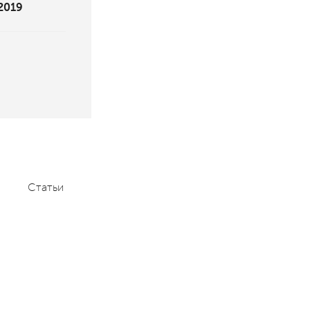
 2019
Статьи
Мероприятия
Контакты
+7 (495) 232-1100
contact@aace.ru