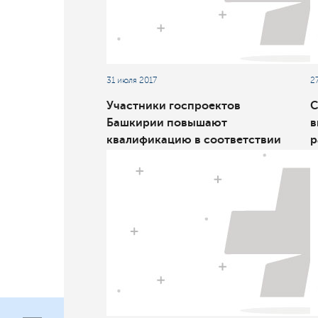
31 июля 2017
2
Участники госпроектов
С
Башкирии повышают
в
квалификацию в соответствии
р
с лучшими российскими и
с
международными практиками
м
М
М