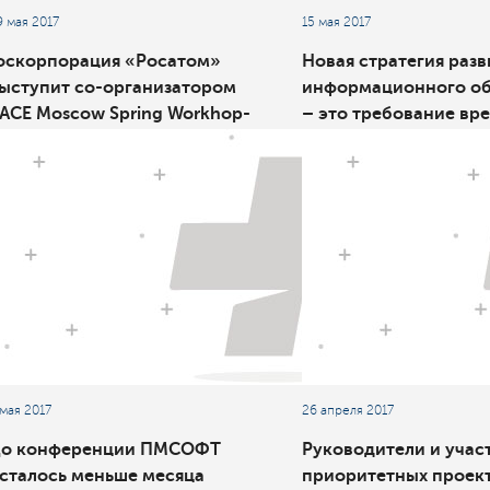
9 мая 2017
15 мая 2017
оскорпорация «Росатом»
Новая стратегия разв
ыступит со-организатором
информационного о
ACE Moscow Spring Workhop-
– это требование вр
017
 мая 2017
26 апреля 2017
о конференции ПМСОФТ
Руководители и учас
сталось меньше месяца
приоритетных проек