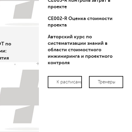
СЕ003-R Контроль затрат в
проекте
СЕ002-R Оценка стоимости
проекта
Авторский курс по
систематизации знаний в
Т по
области стоимостного
ми:
инжиниринга и проектного
ятия
контроля
К расписанию
Тренеры