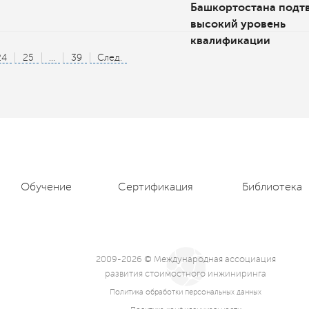
Башкортостана подт
высокий уровень
квалификации
24
25
...
39
След.
Обучение
Сертификация
Библиотека
2009-2026 © Международная ассоциация
развития стоимостного инжиниринга
Политика обработки персональных данных