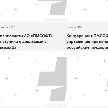
7 июля 2017
3 июля 2017
пециалисты АО «ПМСОФТ»
Конференция ПМСОФ
ыступили с докладами в
управлению проекта
амках 2х
российские предпри
пециализированных
делают ставку на
ероприятий VIII
эффективность
еждународного Военно-
орского Салона МВМС-2017