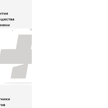
ития
бщества
емени
тники
тов