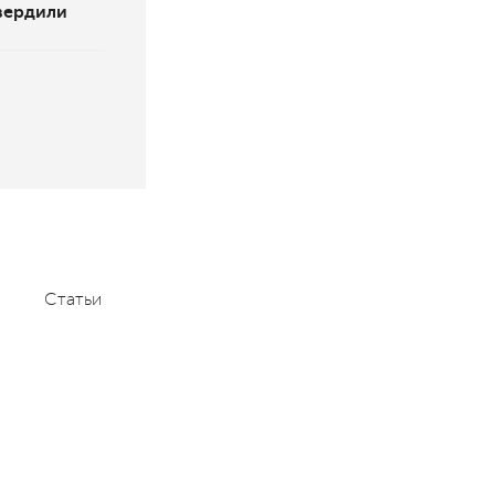
вердили
Статьи
Мероприятия
Контакты
+7 (495) 232-1100
contact@aace.ru