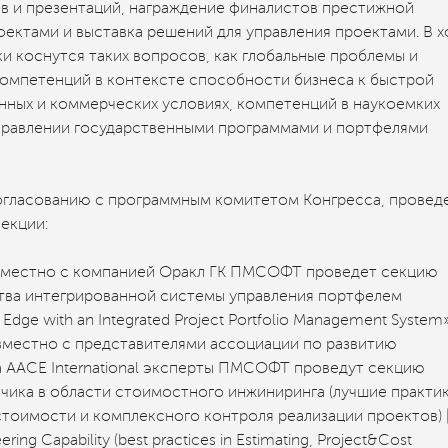
ов и презентаций, награждение финалистов престижной
оектами и выставка решений для управления проектами. В х
и коснутся таких вопросов, как глобальные проблемы и
омпетенций в контексте способности бизнеса к быстрой
нных и коммерческих условиях, компетенций в наукоемких
правлении государственными программами и портфелями
гласованию с программным комитетом Конгресса, провед
екции:
совместно с компанией Оракл ГК ПМСОФТ проведет секцию
ва интегрированной системы управления портфелем
 Edge with an Integrated Project Portfolio Management System»
овместно с представителями ассоциации по развитию
 ААСЕ International эксперты ПМСОФТ проведут секцию
зчика в области стоимостного инжиниринга (лучшие практик
стоимости и комплексного контроля реализации проектов) 
ring Capability (best practices in Estimating, Project&Cost