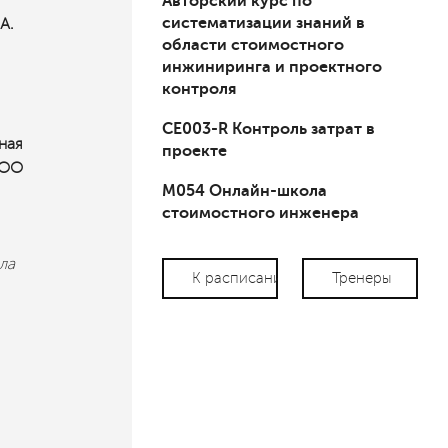
Авторский курс по
систематизации знаний в
A.
области стоимостного
инжиниринга и проектного
контроля
СЕ003-R Контроль затрат в
ная
проекте
АОО
М054 Онлайн-школа
стоимостного инженера
ла
К расписанию
Тренеры