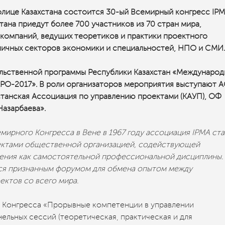
толице Казахстана состоится 30-ый Всемирный конгресс IPM
тана приедут более 700 участников из 70 стран мира,
омпаний, ведущих теоретиков и практики проектного
зличных секторов экономики и специальностей, НПО и СМИ.
ельственной программы Республики Казахстан «Международ
XPO-2017». В роли организаторов мероприятия выступают 
станская Ассоциация по управлению проектами (КАУП), ОФ
Назарбаева».
мирного Конгресса в Вене в 1967 году ассоциация IPMA ста
ектами общественной организацией, содействующей
ения как самостоятельной профессиональной дисциплины.
ся признанным форумом для обмена опытом между
ктов со всего мира.
 Конгресса «Прорывные компетенции в управлении
льных сессий (теоретическая, практическая и для