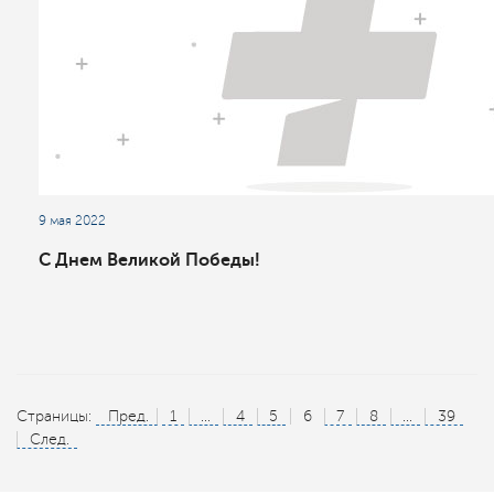
9 мая 2022
С Днем Великой Победы!
Страницы:
Пред.
1
...
4
5
6
7
8
...
39
След.