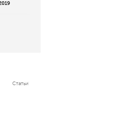
 2019
Статьи
Мероприятия
Контакты
+7 (495) 232-1100
contact@aace.ru