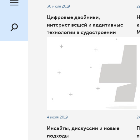
30 июля 2019
2
Цифровые двойники,
H
интернет вещей и аддитивные
к
технологии в судостроении
М
обсудили на юбилейной XX
конференции МОРИНТЕХ-
ПРАКТИК и PLM-форуме в
рамках официальных
мероприятий IX
Международного военно-
морского салона
«МВМС-2019»
4 июля 2019
2
Инсайты, дискуссии и новые
Г
подходы
п