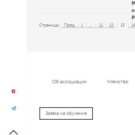
М
п
Р
Страницы:
Пред.
1
...
11
12
13
1
Об ассоциации
Членство
Заявка на обучение