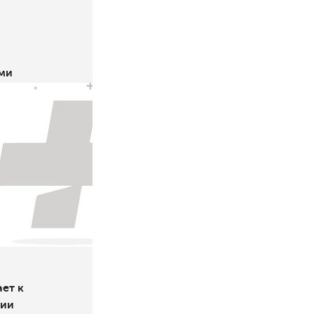
ми
ет к
тии