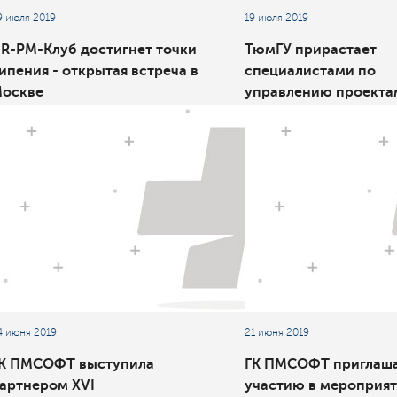
9 июля 2019
19 июля 2019
R-PM-Клуб достигнет точки
ТюмГУ прирастает
ипения - открытая встреча в
специалистами по
оскве
управлению проекта
нефтегазовой сферы
4 июня 2019
21 июня 2019
К ПМСОФТ выступила
ГК ПМСОФТ приглаша
артнером XVI
участию в мероприя