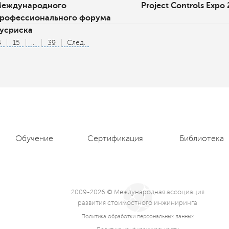
еждународного
Project Controls Expo
рофессионального форума
усриска
4
15
...
39
След.
Обучение
Сертификация
Библиотека
2009-2026 © Международная ассоциация
развития стоимостного инжиниринга
Политика обработки персональных данных