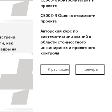
СЕ003-R Контроль затрат в
проекте
СЕ002-R Оценка стоимости
проекта
Авторский курс по
систематизации знаний в
встречи
области стоимостного
и, как
инжиниринга и проектного
кадры на
контроля
К расписанию
Тренеры