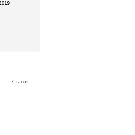
 2019
Статьи
Мероприятия
Контакты
+7 (495) 232-1100
contact@aace.ru