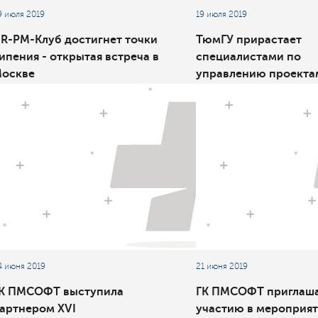
9 июля 2019
19 июля 2019
R-PM-Клуб достигнет точки
ТюмГУ прирастает
ипения - открытая встреча в
специалистами по
оскве
управлению проекта
нефтегазовой сферы
4 июня 2019
21 июня 2019
К ПМСОФТ выступила
ГК ПМСОФТ приглаша
артнером XVI
участию в мероприя