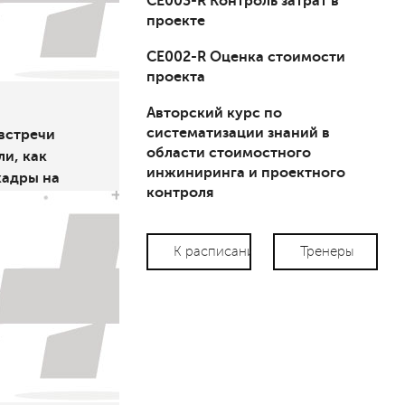
СЕ003-R Контроль затрат в
проекте
СЕ002-R Оценка стоимости
проекта
Авторский курс по
систематизации знаний в
встречи
области стоимостного
и, как
инжиниринга и проектного
кадры на
контроля
К расписанию
Тренеры