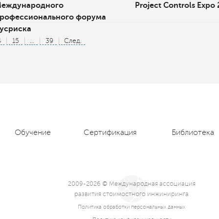
еждународного
Project Controls Expo
рофессионального форума
усриска
4
15
...
39
След.
Обучение
Сертификация
Библиотека
2009-2026 © Международная ассоциация
развития стоимостного инжиниринга
Политика обработки персональных данных