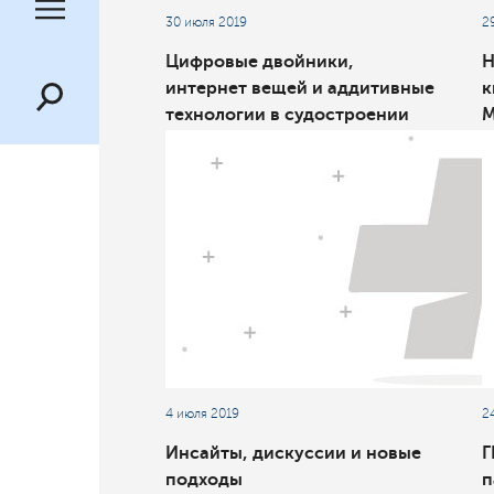
30 июля 2019
2
Цифровые двойники,
H
интернет вещей и аддитивные
к
технологии в судостроении
М
обсудили на юбилейной XX
конференции МОРИНТЕХ-
ПРАКТИК и PLM-форуме в
рамках официальных
мероприятий IX
Международного военно-
морского салона
«МВМС-2019»
4 июля 2019
2
Инсайты, дискуссии и новые
Г
подходы
п