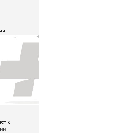
ми
ет к
тии