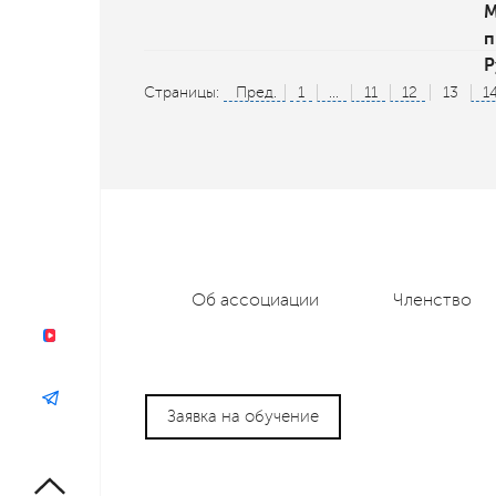
М
п
Р
Страницы:
Пред.
1
...
11
12
13
1
Об ассоциации
Членство
Заявка на обучение