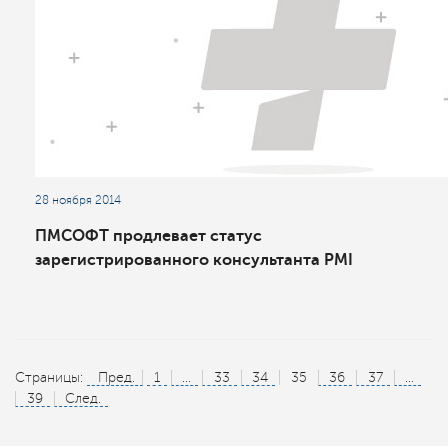
28 ноября 2014
ПМСОФТ продлевает статус
зарегистрированного консультанта PMI
Страницы:
Пред.
1
...
33
34
35
36
37
...
39
След.