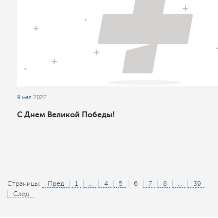
9 мая 2022
С Днем Великой Победы!
Страницы:
Пред.
1
...
4
5
6
7
8
...
39
След.