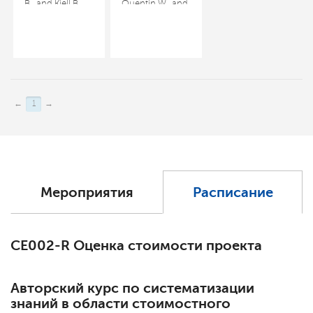
B., and Kjell B.
Quentin W., and
Zandin.
Joel M.
Maynard’s
Koppleman.
Industrial
Earned Value
Engineering
Project
Handbook, 5th
Management,
ed. New York:
2nd ed. Upper
←
1
→
McGraw-Hill,
Darby, PA:
2001
Project
Management
Institute, 2000
Мероприятия
Расписание
СЕ002-R Оценка стоимости проекта
Авторский курс по систематизации
знаний в области стоимостного