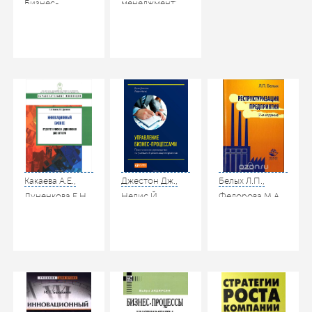
Бизнес-
менеджмент:
процессы
Справочник для
компании:
профессионалов
построение,
/ Мазур И.И.,
анализ,
Шапиро В.Д.,
регламентация.
Ольдерогге Н.Г.
М.: РИА
и др. / под ред.
«Стандарты и
Мазура И.И. М.:
качество», 2007
Высшая школа,
2003
Какаева А.Е.,
Джестон Дж.,
Белых Л.П.,
Дуненкова Е.Н.
Нелис Й.
Федорова М.А.
Инновационный
Управление
Реструктуризация
бизнес.
бизнес-
предприятия.
Стратегическое
процессами.
М.: ЮНИТИ-
управление
Практическое
ДАНА, 2009
развитием.
руководство по
Учебное
успешной
пособие. М.:
реализации