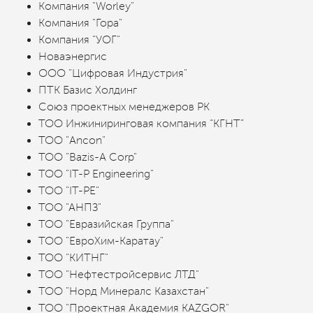
Компания "Worley"
Компания "Гора"
Компания "УОГ"
Новаэнергис
ООО "Цифровая Индустрия"
ПТК Базис Холдинг
Союз проектных менеджеров РК
ТОО Инжиниринговая компания “КГНТ”
ТОО "Ancon"
ТОО "Bazis-A Corp"
ТОО "IT-P Engineering"
ТОО "IT-PE"
ТОО "АНПЗ"
ТОО "Евразийская Группа"
ТОО "ЕвроХим-Каратау"
ТОО "КИТНГ"
ТОО "Нефтестройсервис ЛТД"
ТОО "Норд Минералс Казахстан"
ТОО "Проектная Академия KAZGOR"