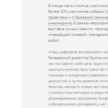
В конце мая в столице участник
Более 200 участников собрали
X
проектами
и
III Выездной семин
инжиниринга
. В рамках меропри
выставка лучших практик, прохо
«говорящей головой» пленарног
робот.
«Наш цифровой эксперимент не
Генеральный директор Группы к
мы поставили себе цель подгото
«дискуссионное пространство ге
подходы и концепции современн
дискуссии о путях развития это
было бы находить новые нестанд
стоимостных методов и средств
формированию программы Конфе
«обучающими» докладами у нас о