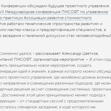
и Конференции обсуждали будущее проектного управления.
VII Международная конференция ПМСОФТ по управлению
ар-практикум Ассоциации развития стоимостного
ятия работали тематические «пространства развития» и
дили мастер-классы и предсертификация специалистов, а
о заседания и панельной дискуссии стал человекоподобны
сомненно удался,
- рассказывает Александр Цветков,
омпаний ПМСОФТ, организатора мероприятия. –
В этом год
вить принципиально новое мероприятие, создать
нерации идей и знаний», в рамках которого можно обсужд
ого проектного управления, где неизбежно должны возника
го направления и совмещении различных подходов, где мож
артные решения за счет совмещения системных, проектных
. Достижение этой цели принципиально меняет подход к
ренции – от стандартных сессий с продолжительными
сталось пленарное заседание, в ходе которого мы