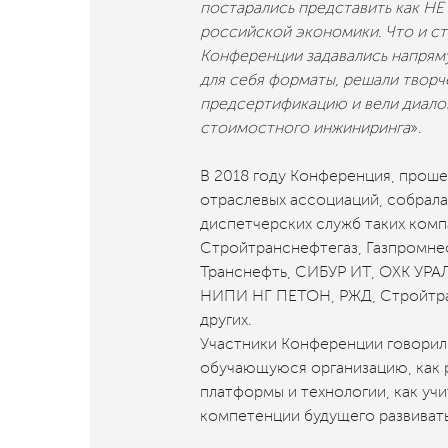
постарались представить как 
российской экономики. Что и с
Конференции задавались напрям
для себя форматы, решали творче
предсертификацию и вели диало
стоимостного инжиниринга
».
В 2018 году Конференция, прош
отраслевых ассоциаций, собрала
диспетчерских служб таких комп
Стройтранснефтегаз, Газпромне
Транснефть, СИБУР ИТ, ОХК УРАЛ
НИПИ НГ ПЕТОН, РЖД, Стройтран
других.
Участники Конференции говорили
обучающуюся организацию, как р
платформы и технологии, как уч
компетенции будущего развивать