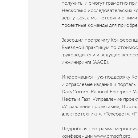
получить, и смогут грамотно при
Несколько исследовательских ко
вернуться, а мы потеряли с ним
проектные команды для приобрет
Завершил программу Конференции
Выездной практикум по стоимос
руководители и ведущие асесс
инжиниринга (AACE).
Информационную поддержку Кон
и отраслевые издания и порталы
DailyComm, Rational Enterprise
Нефть и Газ», «Управление прое
«Управление проектами», Порта
электротехники», «Техсовет», «
Подробная программа мероприят
конференции
www.pmsoft.pro
.