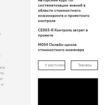
Авторский курс по
систематизации знаний в
области стоимостного
инжиниринга и проектного
контроля
СЕ003-R Контроль затрат в
й
проекте
М054 Онлайн-школа
стоимостного инженера
у
К расписанию
Тренеры
ать
ть
но
 и