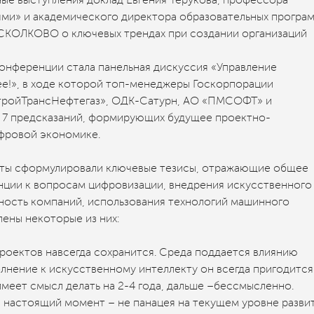
ями» и академического директора образовательных програ
СКОЛКОВО о ключевых трендах при создании организаций
онференции стала панельная дискуссия «Управление
ее!», в ходе которой топ-менеджеры Госкорпорации
СтройТрансНефтегаз», ОДК-Сатурн, АО «ПМСОФТ» и
 7 предсказаний, формирующих будущее проектно-
фровой экономике.
рты сформулировали ключевые тезисы, отражающие общее
ции к вопросам цифровизации, внедрения искусственного
ность компаний, использования технологий машинного
лены некоторые из них:
роектов навсегда сохранится. Среда поддается влиянию
олнение к искусственному интеллекту он всегда пригодится
еет смысл делать на 2-4 года, дальше –бессмысленно.
 настоящий момент – не панацея на текущем уровне развит