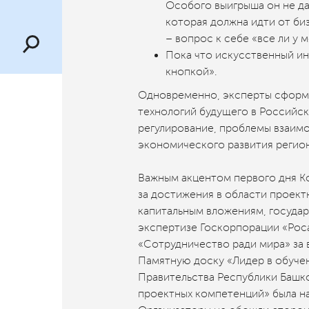
Особого выигрыша он не да
которая должна идти от би
– вопрос к себе «все ли у м
Пока что искусственный ин
кнопкой».
Одновременно, эксперты сформ
технологий будущего в Российск
регулирование, проблемы взаимо
экономического развития регионо
Важным акцентом первого дня 
за достижения в области проект
капитальным вложениям, госуда
экспертизе Госкорпорации «Рос
«Сотрудничество ради мира» за 
Памятную доску «Лидер в обуче
Правительства Республики Башко
проектных компетенций» была н