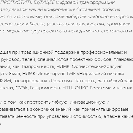
НЕ ПРОПУСТИТЬ БУДУЩЕЕ цифровой трансформации
тало девизом нашей конференции! Остальные события
ую ее участниками, они сами выбирали наиболее интересн
ские задачи Квеста, участвовали в дискуссиях, проходили
г с мировыми гуру проектного менеджмента, системного и
едшая при традиционной поддержке профессиональных и
 руководителей, специалистов проектных офисов, плановы
аний, как: Газпром нефть, НЛМК, Оргнефтехим-Холдинг,
фть-Ямал, НЛМК-Инжиниринг, ГМК «Норильский никель»,
ХИМ, Госкорпорация «Росатом», Татнефть, Балтийский заво
сгаз, СУЭК, Газпромнефть НТЦ, ОЦКС Росатома и многих
 о том, как построить гибкую, инновационную и
азвиваться в экономике знаний, как применять цифровые
итывать ценность при управлении стоимостью, а также каки
.