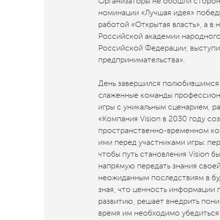
Организаторы не обошли стороно
номинации «Лучшая идея» победи
работой «Открытая власть», а в
Российской академии народного
Российской Федерации, выступи
предпринимательства».
День завершился полюбившимся 
слаженные команды профессиона
игры с уникальным сценарием, 
«Компания Vision в 2030 году соз
пространственно-временном кон
ими перед участниками игры: пер
чтобы путь становления Vision 
напрямую передать знания своей
неожиданным последствиям в буд
зная, что ценность информации 
развитию, решает внедрить поним
время им необходимо убедиться 