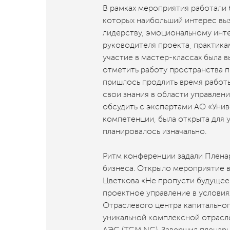
В рамках мероприятия работали 
которых наибольший интерес выз
лидерству, эмоциональному инт
руководителя проекта, практикам
участие в мастер-классах была 
отметить работу пространства п
пришлось продлить время работы
свои знания в области управлен
обсудить с экспертами АО «Уни
компетенции, была открыта для у
планировалось изначально.
Ритм конференции задали Плена
бизнеса. Открыло мероприятие 
Цветкова «Не пропусти будущее
проектное управление в условия
Отраслевого центра капитальног
уникальной комплексной отрасл
АЭС (TCM NC). Завершил пленарн