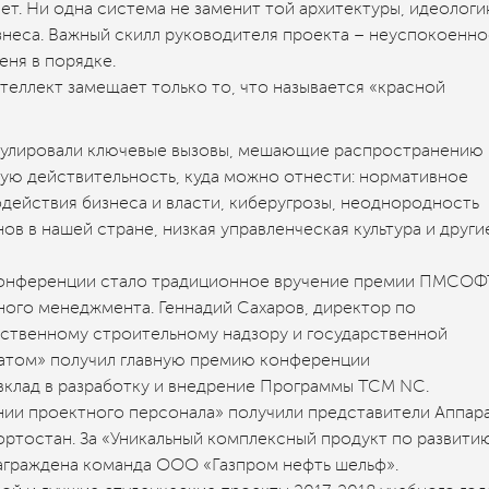
ет. Ни одна система не заменит той архитектуры, идеологи
знеса. Важный скилл руководителя проекта – неуспокоенно
еня в порядке.
теллект замещает только то, что называется «красной
улировали ключевые вызовы, мешающие распространению
ую действительность, куда можно отнести: нормативное
действия бизнеса и власти, киберугрозы, неоднородность
в в нашей стране, низкая управленческая культура и други
Конференции стало традиционное вручение премии ПМСОФ
ного менеджмента. Геннадий Сахаров, директор по
рственному строительному надзору и государственной
атом» получил главную премию конференции
вклад в разработку и внедрение Программы TCM NC.
нии проектного персонала» получили представители Аппар
ртостан. За «Уникальный комплексный продукт по развити
аграждена команда ООО «Газпром нефть шельф».