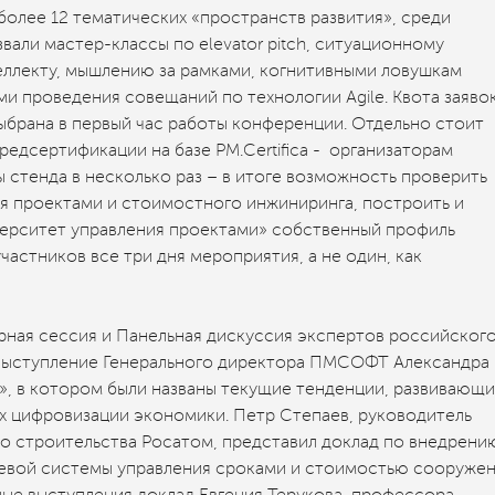
более 12 тематических «пространств развития», среди
вали мастер-классы по elevator pitch, ситуационному
еллекту, мышлению за рамками, когнитивными ловушкам
и проведения совещаний по технологии Agile. Квота заявок
выбрана в первый час работы конференции. Отдельно стоит
редсертификации на базе PM.Certifica - организаторам
 стенда в несколько раз – в итоге возможность проверить
ия проектами и стоимостного инжиниринга, построить и
верситет управления проектами» собственный профиль
частников все три дня мероприятия, а не один, как
рная сессия и Панельная дискуссия экспертов российског
выступление Генерального директора ПМСОФТ Александра
», в котором были названы текущие тенденции, развивающ
х цифровизации экономики. Петр Степаев, руководитель
о строительства Росатом, представил доклад по внедрени
евой системы управления сроками и стоимостью сооруже
ые выступления доклад Евгения Терукова, профессора