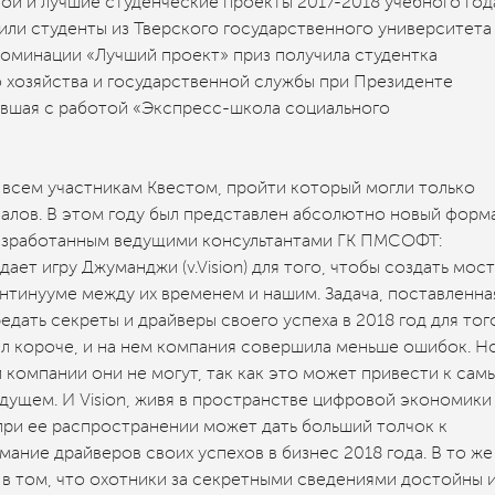
й и лучшие студенческие проекты 2017-2018 учебного года
ли студенты из Тверского государственного университета
 номинации «Лучший проект» приз получила студентка
 хозяйства и государственной службы при Президенте
вшая с работой «Экспресс-школа социального
всем участникам Квестом, пройти который могли только
лов. В этом году был представлен абсолютно новый форм
разработанным ведущими консультантами ГК ПМСОФТ:
дает игру Джуманджи (v.Vision) для того, чтобы создать мост
тинууме между их временем и нашим. Задача, поставленна
едать секреты и драйверы своего успеха в 2018 год для тог
был короче, и на нем компания совершила меньше ошибок. Н
 компании они не могут, так как это может привести к сам
ущем. И Vision, живя в пространстве цифровой экономики
при ее распространении может дать больший толчок к
ание драйверов своих успехов в бизнес 2018 года. В то же
в том, что охотники за секретными сведениями достойны 