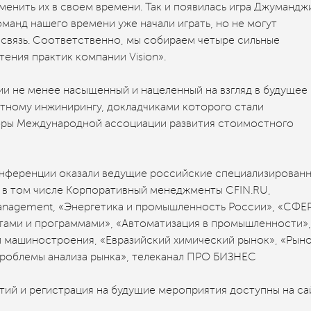
менить их в своем времени. Так и появилась игра Джумандж
манд нашего времени уже начали играть, но не могут
и связь. Соответственно, мы собираем четыре сильные
ения практик компании Vision».
 не менее насыщенный и нацеленный на взгляд в будущее I
тному инжинирингу, докладчиками которого стали
оры Международной ассоциации развития стоимостного
ференции оказали ведущие российские специализирован
, в том числе Корпоративный менеджменты CFIN.RU,
 Management, «Энергетика и промышленность России», «СФЕР
ктами и программами», «Автоматизация в промышленности»,
л машиностроения, «Евразийский химический рынок», «Рын
Проблемы анализа рынка», телеканал ПРО БИЗНЕС
ий и регистрация на будущие мероприятия доступны на са