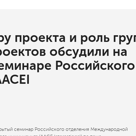
ру проекта и роль гр
роектов обсудили на
еминаре Российского
AACEI
крытый семинар Российского отделения Международной