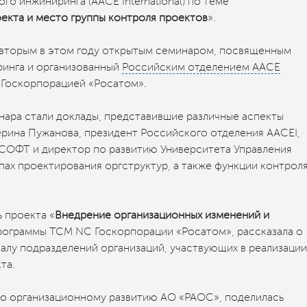
о инжиниринга (AACE International) по теме
екта и место группы контроля проектов
».
вторым в этом году открытым семинаром, посвященным
инга и организованный
Российским отделением AACE
 Госкорпорацией «Росатом».
ара стали доклады, представившие различные аспекты
ерина Пужанова, президент Российского отделения AACEI,
СОФТ и директор по развитию Университета Управления
пах проектирования оргструктур, а также функции контроля
 проекта «
Внедрение организационных изменений и
рограммы ТСМ NC Госкорпорации «Росатом», рассказала о
алу подразделений организаций, участвующих в реализации
та.
 по организационному развитию АО «РАОС», поделилась