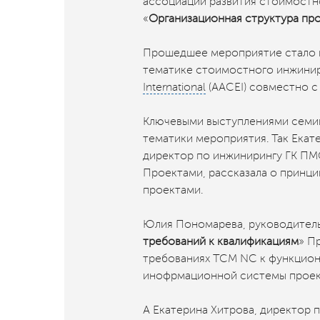
ассоциации развития стоимостног
«
Организационная структура про
Прошедшее мероприятие стало 
тематике стоимостного инжинир
International
(AACEI) совместно с
Ключевыми выступлениями семин
тематики мероприятия. Так Екат
директор по инжинирингу ГК ПМ
Проектами, рассказала о принци
проектами.
Юлия Пономарева, руководитель
требований к квалификациям
» П
требованиях ТСМ NC к функцион
инофрмационной системы проек
А Екатерина Хитрова, директор