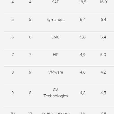
4
4
SAP
18,5
16,9
5
5
Symantec
6,4
6,4
6
6
EMC
5,6
5,4
7
7
HP
4,9
5,0
8
9
VMware
4,8
4,2
CA
9
8
4,2
4,3
Technologies
10
12
Salesforce.com
3,8
2,9