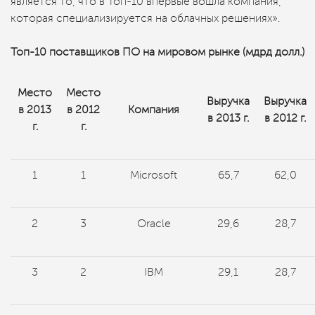
является то, что в Топ-10 впервые вошла компания,
которая специализируется на облачных решениях».
Топ-10 поставщиков ПО на мировом рынке (мдрд долл.)
Место
Место
Выручка
Выручка
в 2013
в 2012
Компания
в 2013 г.
в 2012 г.
г.
г.
1
1
Microsoft
65,7
62,0
2
3
Oracle
29,6
28,7
3
2
IBM
29,1
28,7