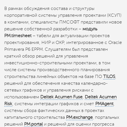
В рамках обсуждения состава и структуры
корпоративной системы управления проектами (КСУП)
в компании, специалисты ПМСОФТ представили новое
решение собственной разработки –
модуль
PM.timesheet
– табели для актуализации проектов
проектирования, НИР и ОКР, интегрированное с Oracle
Primavera P6 EPPM. Слушателям был представлен
краткий обзор решений для управления
инвестиционно-строительными проектами, в том
числе системы производственного планирования
строительства линейных объектов на базе ПО
TILOS
,
решений для обеспечения качества календарно-
сетевых графиков и управления рисками с
использованием
Deltek Acumen Fuse
,
Deltek Acumen
Risk
, системы интеграции графиков и смет
PMAgent
,
системы сбора фактических данных в проектах
капитального строительства
PM.exchange
, портальных
решений
PM.portal
и решений для оценки прогресса