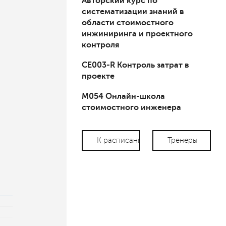
Авторский курс по
систематизации знаний в
области стоимостного
инжиниринга и проектного
контроля
СЕ003-R Контроль затрат в
проекте
М054 Онлайн-школа
стоимостного инженера
К расписанию
Тренеры