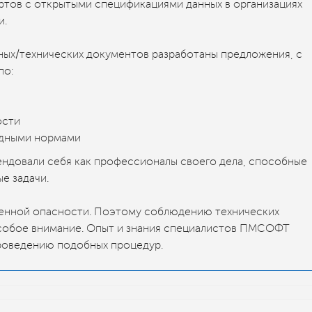
ртов с открытыми спецификациями данных в организациях
и.
ых/технических документов разработаны предложения, с
по:
ости
одными нормами
довали себя как профессионалы своего дела, способные
е задачи.
енной опасности. Поэтому соблюдению технических
собое внимание. Опыт и знания специалистов ПМСОФТ
роведению подобных процедур.