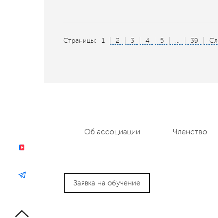
Страницы:
1
2
3
4
5
...
39
Сл
Об ассоциации
Членство
Заявка на обучение