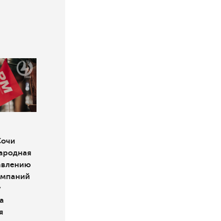
Сочи
ародная
авлению
омпаний
у
а
я