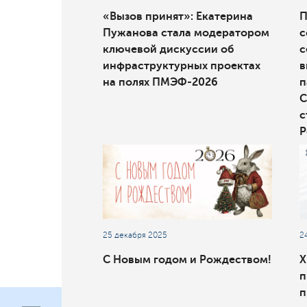
«Вызов принят»: Екатерина
П
Пужанова стала модератором
с
ключевой дискуссии об
с
инфраструктурных проектах
в
на полях ПМЭФ-2026
п
С
с
Р
25 декабря 2025
2
С Новым годом и Рождеством!
X
п
п