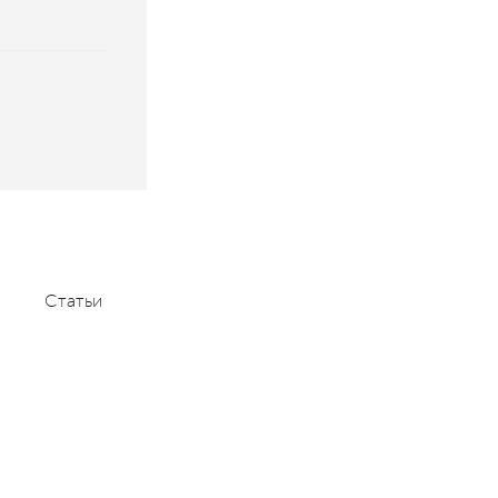
Статьи
Мероприятия
Контакты
+7 (495) 232-1100
contact@aace.ru