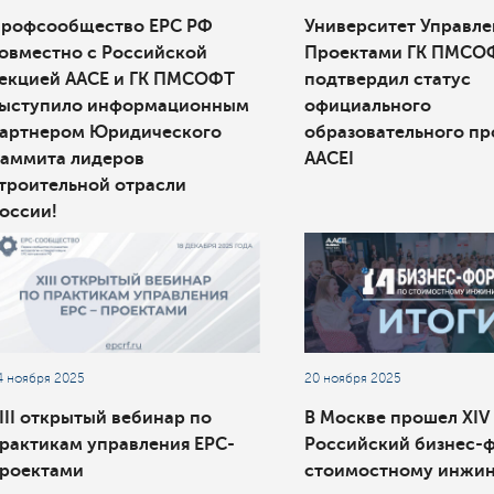
рофсообщество ЕРС РФ
Университет Управле
овместно с Российской
Проектами ГК ПМСО
екцией ААСЕ и ГК ПМСОФТ
подтвердил статус
ыступило информационным
официального
артнером Юридического
образовательного п
аммита лидеров
AACEI
троительной отрасли
оссии!
4 ноября 2025
20 ноября 2025
III открытый вебинар по
В Москве прошел XIV
рактикам управления EPC-
Российский бизнес-
роектами
стоимостному инжи