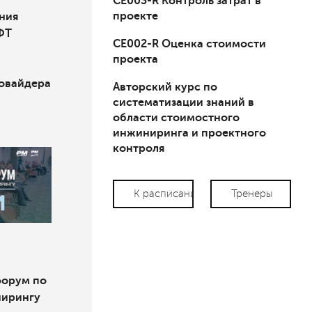
СЕ003-R Контроль затрат в
проекте
ния
ФТ
СЕ002-R Оценка стоимости
проекта
ровайдера
Авторский курс по
систематизации знаний в
области стоимостного
инжиниринга и проектного
контроля
К расписанию
Тренеры
форум по
нирингу