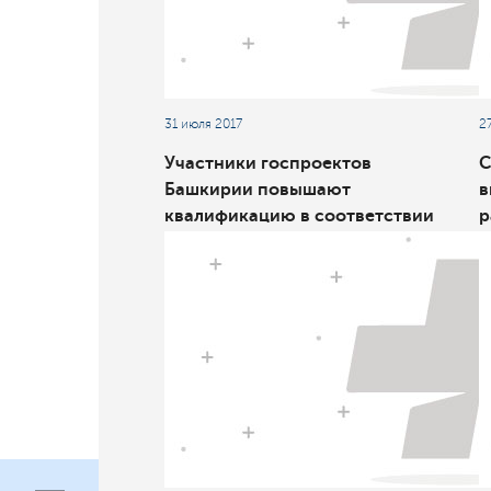
31 июля 2017
2
Участники госпроектов
С
Башкирии повышают
в
квалификацию в соответствии
р
с лучшими российскими и
с
международными практиками
м
М
М