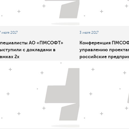
7 июля 2017
3 июля 2017
пециалисты АО «ПМСОФТ»
Конференция ПМСОФ
ыступили с докладами в
управлению проекта
амках 2х
российские предпри
пециализированных
делают ставку на
ероприятий VIII
эффективность
еждународного Военно-
орского Салона МВМС-2017