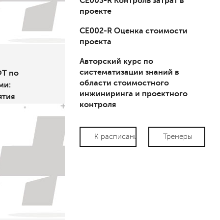
СЕ003-R Контроль затрат в
проекте
СЕ002-R Оценка стоимости
проекта
Авторский курс по
систематизации знаний в
Т по
области стоимостного
ми:
инжиниринга и проектного
ятия
контроля
К расписанию
Тренеры