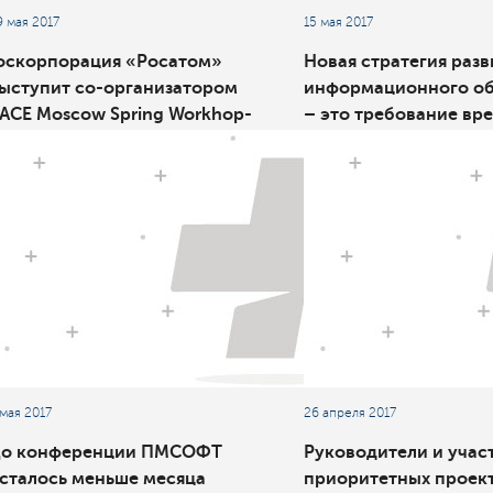
9 мая 2017
15 мая 2017
оскорпорация «Росатом»
Новая стратегия разв
ыступит со-организатором
информационного о
ACE Moscow Spring Workhop-
– это требование вр
017
 мая 2017
26 апреля 2017
о конференции ПМСОФТ
Руководители и учас
сталось меньше месяца
приоритетных проек