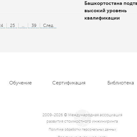
Башкортостана подт
высокий уровень
квалификации
24
25
...
39
След.
Обучение
Сертификация
Библиотека
2009-2026 © Международная ассоциация
развития стоимостного инжиниринга
Политика обработки персональных данных