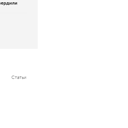
вердили
Статьи
Мероприятия
Контакты
+7 (495) 232-1100
contact@aace.ru