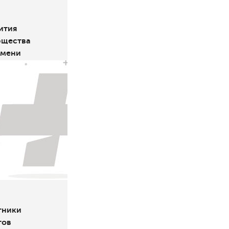
ития
бщества
емени
тники
тов