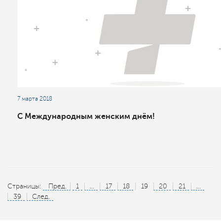
7 марта 2018
С Международным женским днём!
Страницы:
Пред.
1
...
17
18
19
20
21
...
39
След.