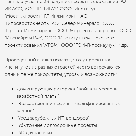
приняло участие 39 ведущих проектных компаний РФ:
ИК АСЭ, АО "НИПИГАЗ", ООО "Институт
"Мосинжпроект", ГЛ Инжиниринг, АО
"Гипровостокнефть", АО "Север Минералс", ООО
"ПроТех Инжиниринг", ООО "Морнефтегазпроект", ООО
"Инспайрем Рус", ООО "Институт комплексного
проектирования "АТОМ", ООО "ГСИ-Гипрокаучук" и др.
Проведенный анализ показал, что у проектных
институтов из разных отраслей часто встречаются
одни и те же приоритеты, угрозы и возможности:
Доминирующая риторика: "война за уровень
заработной платы"
"Возрастающий дефицит квалифицированных
кадров"
"Уход зарубежных ИТ-вендоров"
"Убыточные долгосрочные проекты"
"3D для галочки"