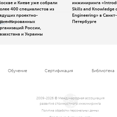
оскве и Киеве уже собрали
инжиниринга «Introdu
олее 400 специалистов из
Skills and Knowledge 
едущих проектно-
Engineering» в Санкт-
риентированных
Петербурге
38
39
рганизаций России,
азахстана и Украины
Обучение
Сертификация
Библиотека
2009-2026 © Международная ассоциация
развития стоимостного инжиниринга
Политика обработки персональных данных