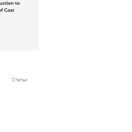
ction to
of Cost
Статьи
Мероприятия
Контакты
+7 (495) 232-1100
contact@aace.ru