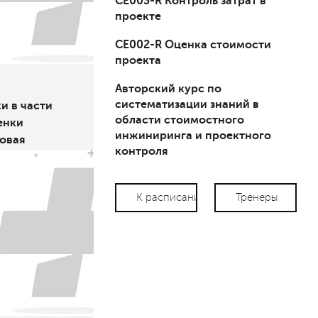
СЕ003-R Контроль затрат в
проекте
СЕ002-R Оценка стоимости
проекта
Авторский курс по
систематизации знаний в
и в части
области стоимостного
енки
инжиниринга и проектного
Новая
контроля
о
umen
К расписанию
Тренеры