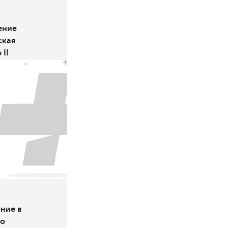
ение
ская
 II
ние в
го