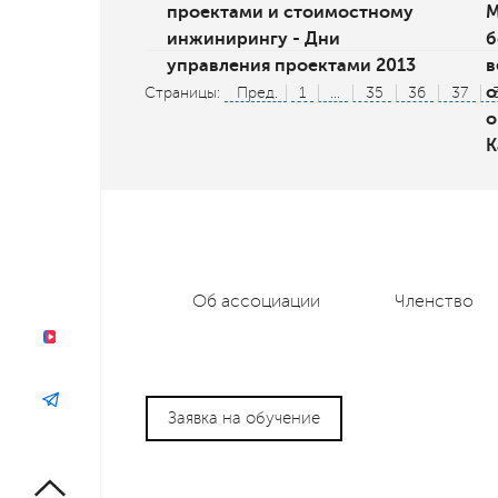
проектами и стоимостному
М
инжинирингу - Дни
б
управления проектами 2013
в
о
Страницы:
Пред.
1
...
35
36
37
о
К
Об ассоциации
Членство
Заявка на обучение