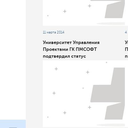
11 марта 2014
4
Университет Управления
У
Проектами ГК ПМСОФТ
П
подтвердил статус
п
провайдера образовательных
к
услуг AACEI