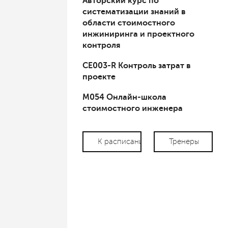
Авторский курс по
систематизации знаний в
области стоимостного
инжиниринга и проектного
контроля
СЕ003-R Контроль затрат в
проекте
М054 Онлайн-школа
стоимостного инженера
К расписанию
Тренеры