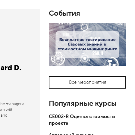
События
ard D.
Все мероприятия
Популярные курсы
 the managerial
oom with
e and
СЕ002-R Оценка стоимости
проекта