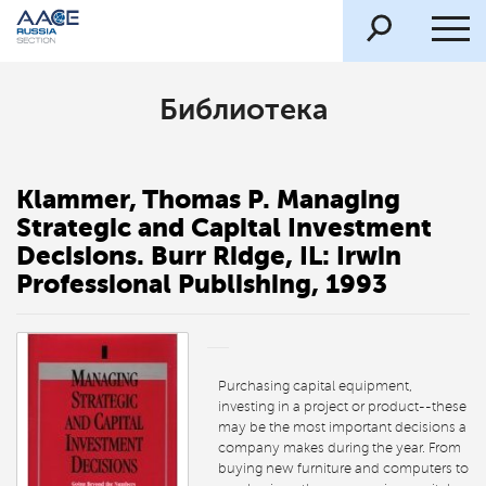
Библиотека
Klammer, Thomas P. Managing
Strategic and Capital Investment
Decisions. Burr Ridge, IL: Irwin
Professional Publishing, 1993
Purchasing capital equipment,
investing in a project or product--these
may be the most important decisions a
company makes during the year. From
buying new furniture and computers to