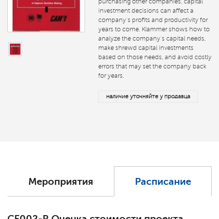
purchasing other companies, capital
investment decisions can affect a
company's profits and productivity for
years to come. Klammer shows how to
analyze the company's capital needs,
make shrewd capital investments
based on those needs, and avoid costly
errors that may set the company back
for years.
наличие уточняйте у продавца
Мероприятия
Расписание
СЕ002-R Оценка стоимости проекта