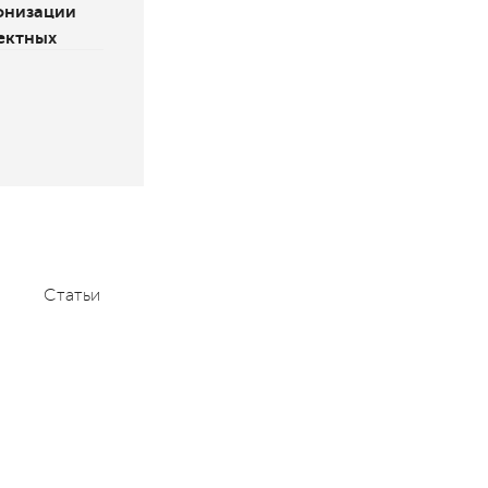
онизации
ектных
Статьи
Мероприятия
Контакты
+7 (495) 232-1100
contact@aace.ru