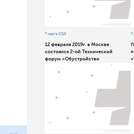
7 марта 2019
7
12 февраля 2019г. в Москве
I
состоялся 2-ой Технический
п
форум «Обустройство
«
нефтегазовых
н
месторождений»