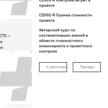
СЕ003-R Контроль затрат в
проекте
СЕ002-R Оценка стоимости
проекта
Авторский курс по
систематизации знаний в
CTS –
области стоимостного
я
инжиниринга и проектного
ми
контроля
К расписанию
Тренеры