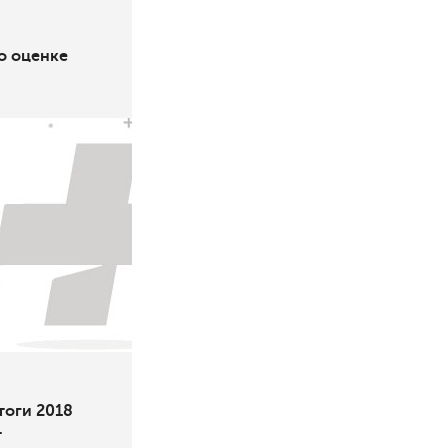
о оценке
оги 2018
т