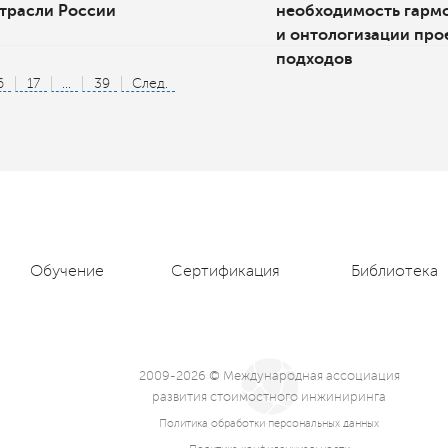
трасли России
необходимость гарм
и онтологизации про
подходов
6
17
...
39
След.
Обучение
Сертификация
Библиотека
2009-2026 © Международная ассоциация
развития стоимостного инжиниринга
Политика обработки персональных данных