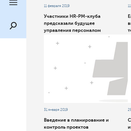
11 февраля 2019
1
Участники HR-PM-клуба
Е
предсказали будущее
в
управления персоналом
т
проектно-ориентированных
«
компаний
м
31 января 2019
2
Введение в планирование и
С
контроль проектов
и