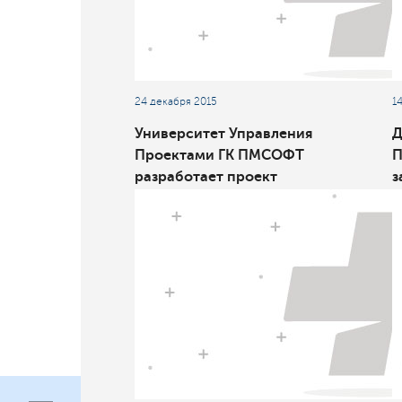
24 декабря 2015
1
Университет Управления
Д
Проектами ГК ПМСОФТ
П
разработает проект
з
национального стандарта в
П
области инжиниринга в
строительстве