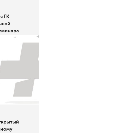
я ГК
ьшой
семинара
ление
ктами»
открытый
тному