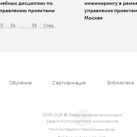
чебных дисциплин по
инжинирингу в рамк
правлению проектами
управления проектам
Москве
33
34
...
39
След.
Обучение
Сертификация
Библиотека
2009-2026 © Международная ассоциация
развития стоимостного инжиниринга
Политика обработки персональных данных