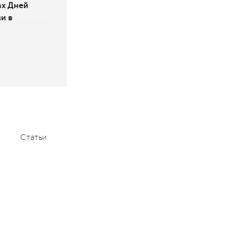
ах Дней
и в
Статьи
Мероприятия
Контакты
+7 (495) 232-1100
contact@aace.ru