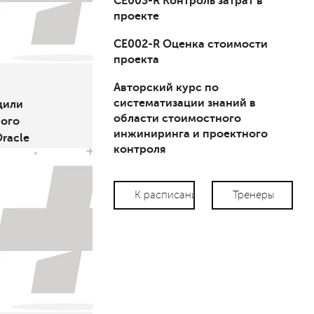
СЕ003-R Контроль затрат в
проекте
СЕ002-R Оценка стоимости
проекта
Авторский курс по
систематизации знаний в
дили
области стоимостного
вого
инжиниринга и проектного
racle
контроля
К расписанию
Тренеры