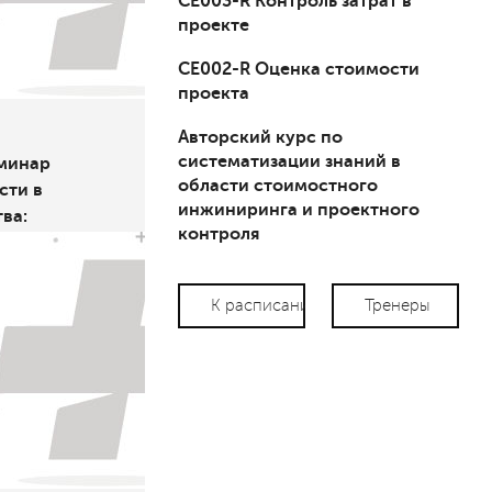
СЕ003-R Контроль затрат в
проекте
СЕ002-R Оценка стоимости
проекта
Авторский курс по
систематизации знаний в
минар
области стоимостного
сти в
инжиниринга и проектного
ва:
контроля
рументы
К расписанию
Тренеры