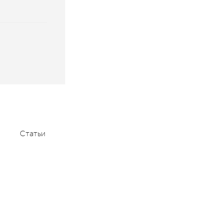
Статьи
Мероприятия
Контакты
+7 (495) 232-1100
contact@aace.ru