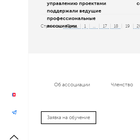
управлению проектами
с
поддержали ведущие
профессиональные
ассоциации
Страницы:
Пред.
1
...
17
18
19
2
Об ассоциации
Членство
Заявка на обучение