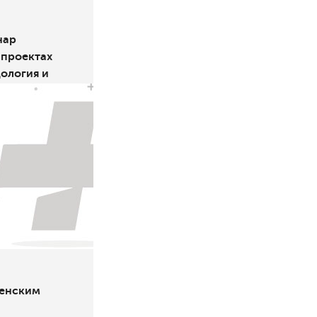
нар
 проектах
одология и
енским