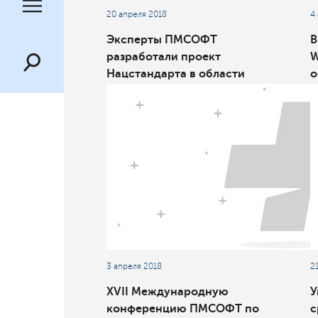
20 апреля 2018
4
Эксперты ПМСОФТ
В
разработали проект
W
Нацстандарта в области
о
стоимостного инжиниринга
и
3 апреля 2018
2
XVII Международную
У
конференцию ПМСОФТ по
с