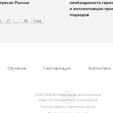
трасли России
необходимость гарм
и онтологизации про
подходов
6
17
...
39
След.
Обучение
Сертификация
Библиотека
2009-2026 © Международная ассоциация
развития стоимостного инжиниринга
Политика обработки персональных данных