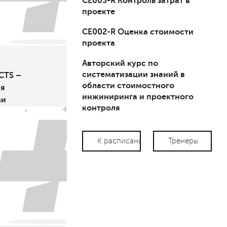
СЕ003-R Контроль затрат в
проекте
СЕ002-R Оценка стоимости
проекта
Авторский курс по
систематизации знаний в
CTS –
области стоимостного
я
инжиниринга и проектного
ми
контроля
К расписанию
Тренеры