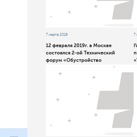
7 марта 2019
7
12 февраля 2019г. в Москве
I
состоялся 2-ой Технический
п
форум «Обустройство
«
нефтегазовых
н
месторождений»