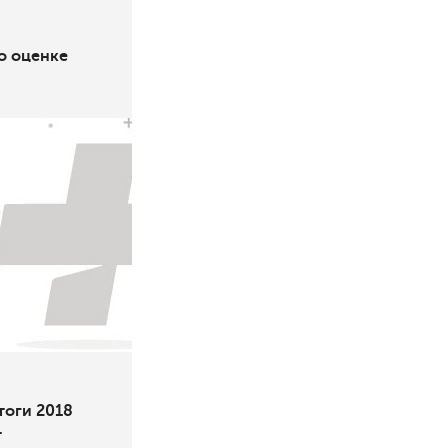
о оценке
оги 2018
т