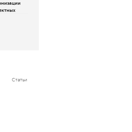
онизации
ектных
Статьи
Мероприятия
Контакты
+7 (495) 232-1100
contact@aace.ru