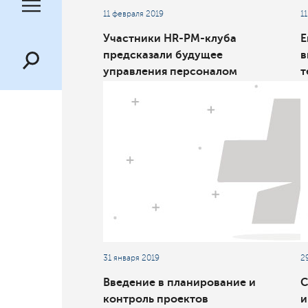
11 февраля 2019
1
Участники HR-PM-клуба
Е
предсказали будущее
в
управления персоналом
т
проектно-ориентированных
«
компаний
м
31 января 2019
2
Введение в планирование и
С
контроль проектов
и